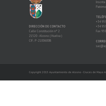
Inscrit
Patrimo
TELÉF
+34 959
+34 959
DIRECCIÓN DE CONTACTO
Fax 959
Calle Constitución nº 2
21520 - Alosno ( Huelva )
CIF.: P -2100600B
CORRE
sac@ay
Copyright 2015 Ayuntamiento de Alosno - Cruces de Mayo A