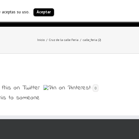
e aceptas su uso.
Aceptar
ATROCINADORES
TU VISITA
CONTACTO
Inicio
Cruz de la calle Feria
calle_feria (2)
0