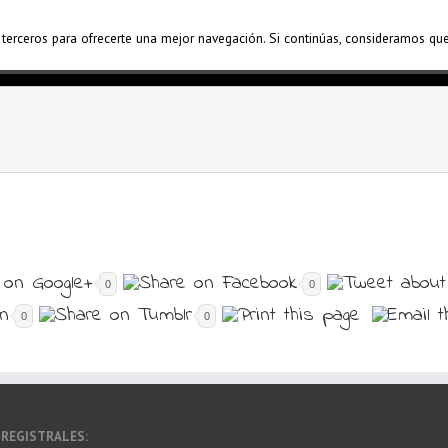
 terceros para ofrecerte una mejor navegación. Si continúas, consideramos qu
LA COLÁ
HISTORIA
SEGUIDILLAS
P
0
0
0
0
 REGISTRALES: