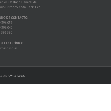
a en el Catálago General del
nio Histórico Andaluz Nº Exp
ONO DE CONTACTO:
 396 059
 396 042
 396 380
O ELECTRÓNICO:
toalosno.es
losno -
Aviso Legal